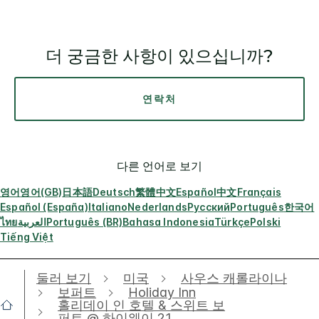
더 궁금한 사항이 있으십니까?
연락처
다른 언어로 보기
영어
영어(GB)
日本語
Deutsch
繁體中文
Español
中文
Français
Español (España)
Italiano
Nederlands
Русский
Português
한국어
ไทย
العربية
Português (BR)
Bahasa Indonesia
Türkçe
Polski
Tiếng Việt
둘러 보기
미국
사우스 캐롤라이나
보퍼트
Holiday Inn
홀리데이 인 호텔 & 스위트 보
퍼트 @ 하이웨이 21