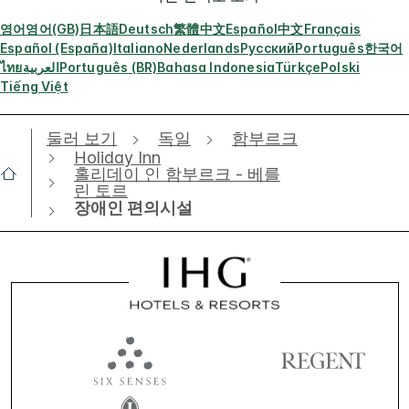
영어
영어(GB)
日本語
Deutsch
繁體中文
Español
中文
Français
Español (España)
Italiano
Nederlands
Русский
Português
한국어
ไทย
العربية
Português (BR)
Bahasa Indonesia
Türkçe
Polski
Tiếng Việt
둘러 보기
독일
함부르크
Holiday Inn
홀리데이 인 함부르크 - 베를
린 토르
장애인 편의시설