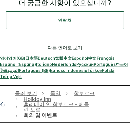
더 궁금한 사항이 있으십니까?
연락처
다른 언어로 보기
영어
영어(GB)
日本語
Deutsch
繁體中文
Español
中文
Français
Español (España)
Italiano
Nederlands
Русский
Português
한국어
ไทย
العربية
Português (BR)
Bahasa Indonesia
Türkçe
Polski
Tiếng Việt
둘러 보기
독일
함부르크
Holiday Inn
홀리데이 인 함부르크 - 베를
린 토르
회의 및 이벤트