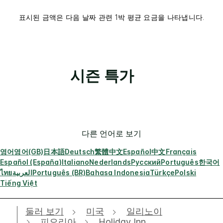
표시된 금액은 다음 날짜 관련 1박 평균 요금을 나타냅니다.
시즌 특가
다른 언어로 보기
영어
영어(GB)
日本語
Deutsch
繁體中文
Español
中文
Français
Español (España)
Italiano
Nederlands
Русский
Português
한국어
ไทย
العربية
Português (BR)
Bahasa Indonesia
Türkçe
Polski
Tiếng Việt
둘러 보기
미국
일리노이
피오리아
Holiday Inn