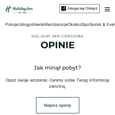
Zaloguj się / Dołącz
Pokoje
Udogodnienia
Restauracje
Okolica
Spotkania & Eve
HOLIDAY INN
CORDOBA
OPINIE
Jak minął pobyt?
Opisz swoje wrażenia. Cenimy sobie Twoją informację
zwrotną.
Napisz opinię