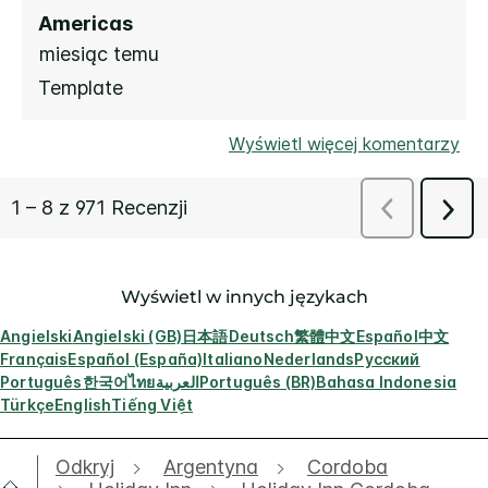
Wyświetl w innych językach
Angielski
Angielski (GB)
日本語
Deutsch
繁體中文
Español
中文
Français
Español (España)
Italiano
Nederlands
Русский
Português
한국어
ไทย
العربية
Português (BR)
Bahasa Indonesia
Türkçe
English
Tiếng Việt
Odkryj
Argentyna
Cordoba