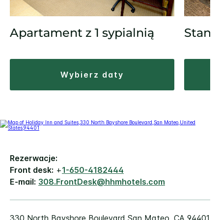
Apartament z 1 sypialnią
Stand
wybierz daty
Rezerwacje:
Front desk:
+
1-650-4182444
E-mail:
308.FrontDesk@hhmhotels.com
330 North Bayshore Boulevard
San Mateo
,
CA
94401