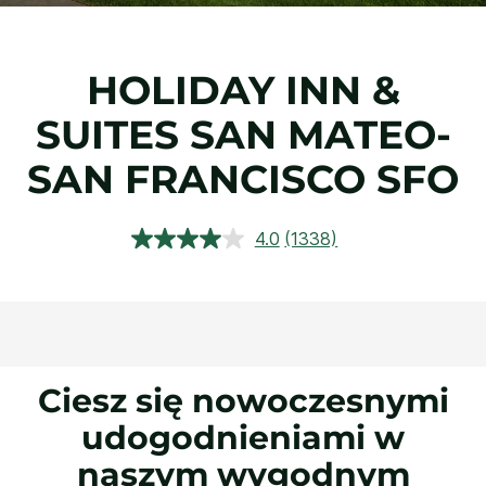
HOLIDAY INN &
SUITES
SAN MATEO-
SAN FRANCISCO SFO
4.0
(1338)
Czytaj
1338
Recenzji.
Łącze
do
tej
samej
strony.
Ciesz się nowoczesnymi
udogodnieniami w
naszym wygodnym