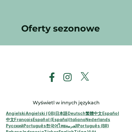
Oferty sezonowe
Wyświetl w innych językach
Angielski
Angielski (GB)
日本語
Deutsch
繁體中文
Español
中文
Français
Español (España)
Italiano
Nederlands
Русский
Português
한국어
ไทย
العربية
Português (BR)
Bahasa Indonesia
Türkçe
English
Tiếng Việt