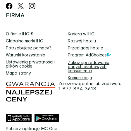
FIRMA
O firmie IHG ®
Kariera w IHG
Globalne marki IHG
Rozwój hotelu
Potrzebujesz pomocy?
Przeglądaj hotele
Warunki korzystania
Program AdChoices
Ustawienia prywatności i
Zakaz sprzedawania
plików cookie
danych osobowych
konsumenta
Mapa strony
Komunikacja
Zarezerwuj online lub zadzwoń:
1 877 834 3613
Pobierz aplikację IHG One