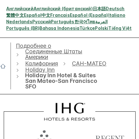
Английский
Английский (британский)
日本語
Deutsch
繁體中文
Español
中文
Français
Español (España)
Italiano
Nederlands
Русский
Português
한국어
ไทย
العربية
Português (BR)
Bahasa Indonesia
Türkçe
Polski
Tiếng Việt
Подробнее о
Соединенные Штаты
Америки
Калифорния
САН-МАТЕО
Holiday Inn
Holiday Inn Hotel & Suites
San Mateo-San Francisco
SFO