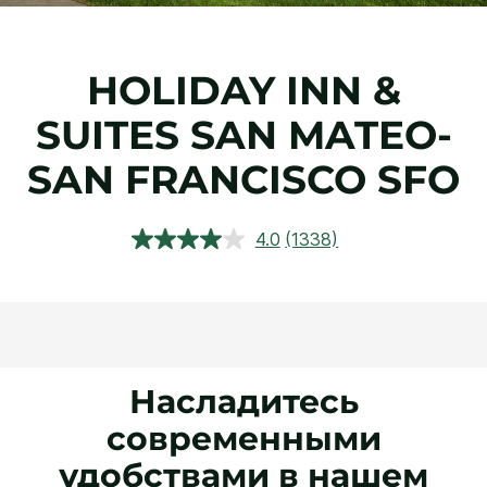
HOLIDAY INN &
SUITES
SAN MATEO-
SAN FRANCISCO SFO
4.0
(1338)
Прочитали
1338
обзора.
Ссылка
откроется
в
этом
окне.
Насладитесь
современными
удобствами в нашем