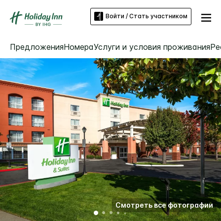
Войти / Стать участником
Предложения
Номера
Услуги и условия проживания
Ре
Смотреть все фотографии