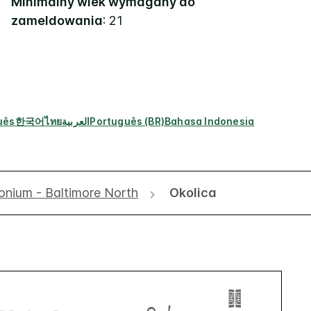
Minimalny wiek wymagany do
zameldowania
: 21
uês
한국어
ไทย
العربية
Português (BR)
Bahasa Indonesia
onium - Baltimore North
Okolica