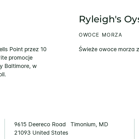
Ryleigh's Oy
OWOCE MORZA
lls Point przez 10
Świeże owoce morza z
wite promocje
y Baltimore, w
ll.
9615 Deereco Road
Timonium
,
MD
21093
United States