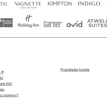
Przeglądaj hotele
G ®
HG
rki IHG
elu
sz pomocy?