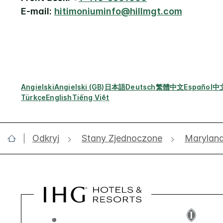
E-mail:
hitimoniuminfo@hillmgt.com
Angielski
Angielski (GB)
日本語
Deutsch
繁體中文
Español
中
Türkçe
English
Tiếng Việt
Odkryj
Stany Zjednoczone
Marylan