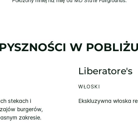
Położony mniej niż milę od MD State Fairgrounds.
PYSZNOŚCI W POBLIŻ
Liberatore's
WŁOSKI
ch stekach i
Ekskluzywna włoska re
dzajów burgerów,
łasnym zakresie.