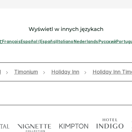
Wyświetl w innych językach
文
Français
Español (España)
Italiano
Nederlands
Русский
Portug
d
Timonium
Holiday Inn
Holiday Inn Tim