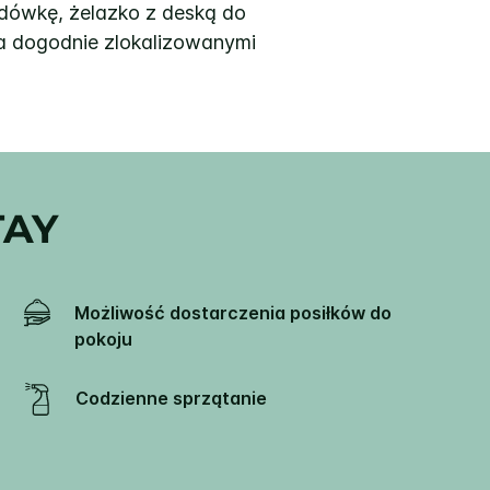
dówkę, żelazko z deską do
ma dogodnie zlokalizowanymi
TAY
Możliwość dostarczenia posiłków do
pokoju
Codzienne sprzątanie