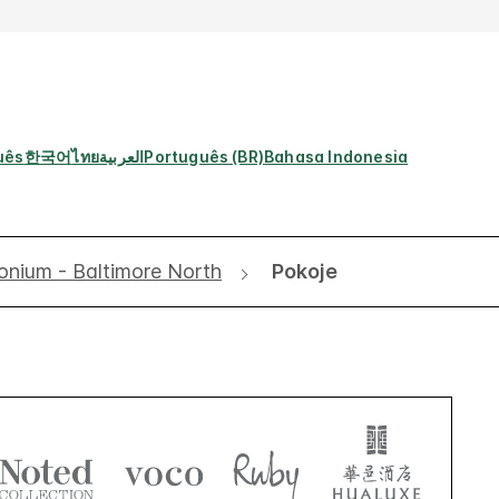
uês
한국어
ไทย
العربية
Português (BR)
Bahasa Indonesia
onium - Baltimore North
Pokoje