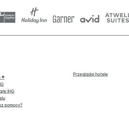
Przeglądaj hotele
G ®
HG
rki IHG
elu
sz pomocy?