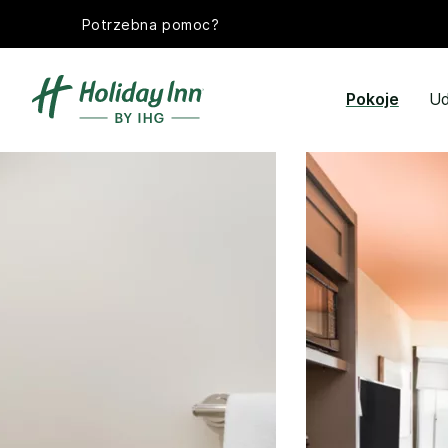
Potrzebna pomoc?
Pokoje
Ud