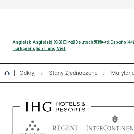
Angielski
Angielski (GB)
日本語
Deutsch
繁體中文
Español
中
Türkçe
English
Tiếng Việt
Odkryj
Stany Zjednoczone
Marylan