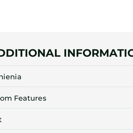
DDITIONAL INFORMATI
ienia
oom Features
t