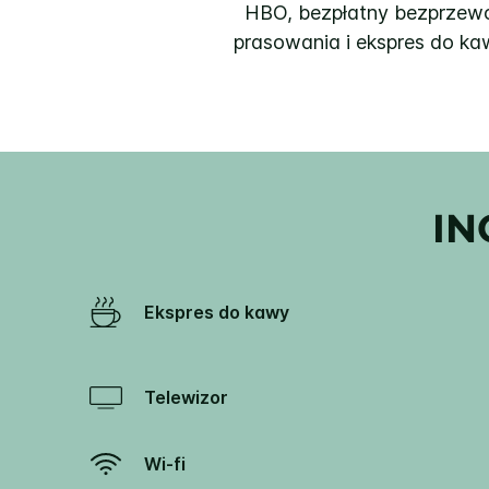
HBO, bezpłatny bezprzewo
prasowania i ekspres do ka
IN
Ekspres do kawy
Telewizor
Wi-fi