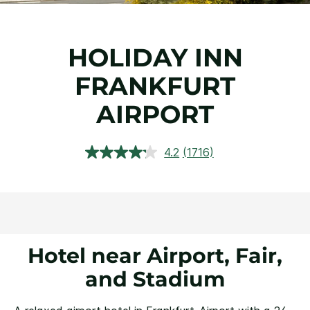
HOLIDAY INN
FRANKFURT
AIRPORT
4.2
(1716)
閱
讀
1716
評
論.
相
同
頁
面
Hotel near Airport, Fair,
連
結。
and Stadium