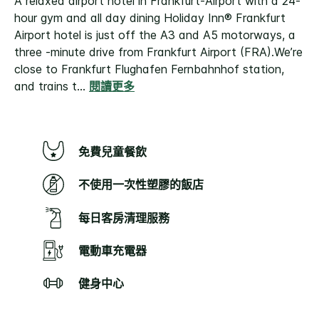
A relaxed airport hotel in Frankfurt-Airport with a 24-
hour gym and all day dining
Holiday Inn® Frankfurt
Airport hotel is just off the A3 and A5 motorways, a
three -minute drive from Frankfurt Airport (FRA).
We’re
close to Frankfurt Flughafen Fernbahnhof station,
and trains t
...
閱讀更多
免費兒童餐飲
不使用一次性塑膠的飯店
每日客房清理服務
電動車充電器
健身中心