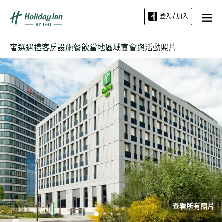
登入 / 加入
奢選遇禮
客房
設施
餐飲
當地區域
宴會與活動
照片
查看所有照片