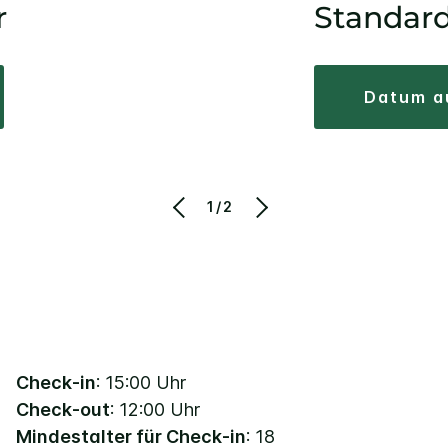
r
Standar
datum 
1/2
Check-in
: 15:00 Uhr
Check-out
: 12:00 Uhr
Mindestalter für Check-in
: 18