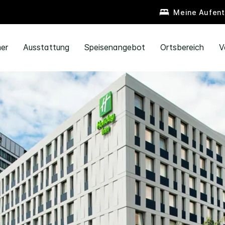
Meine Aufent
er
Ausstattung
Speisenangebot
Ortsbereich
V