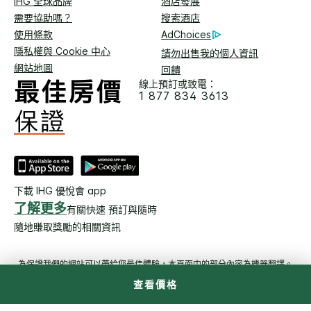
IHG 全球品牌
酒店發展
需要協助嗎？
搜索酒店
使用條款
AdChoices
隱私權與 Cookie 中心
請勿出售我的個人資訊
網站地圖
回饋
線上預訂或致電：
1 877 834 3613
下載 IHG 優悅會 app
了解更多
有關快速 預訂與隨時
隨地賺取獎勵的相關資訊
為保證我們的網站可以帶給您最佳體驗，本頁面中的部分內容為機器翻譯。
查看價格
© 2026 洲際飯店集團。保留所有權利。多數飯店為獨立產全及獨立