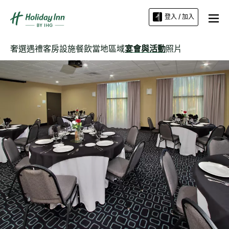
登入 / 加入
奢選遇禮
客房
設施
餐飲
當地區域
宴會與活動
照片