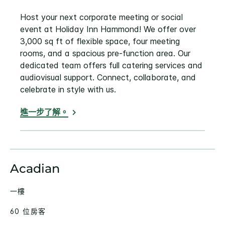
Host your next corporate meeting or social
event at Holiday Inn Hammond! We offer over
3,000 sq ft of flexible space, four meeting
rooms, and a spacious pre-function area. Our
dedicated team offers full catering services and
audiovisual support. Connect, collaborate, and
celebrate in style with us.
進一步了解。
Acadian
一樓
60 位房客