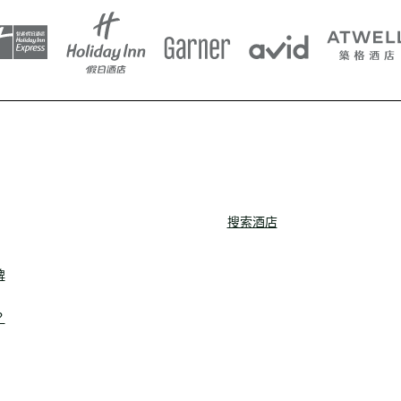
搜索酒店
牌
？