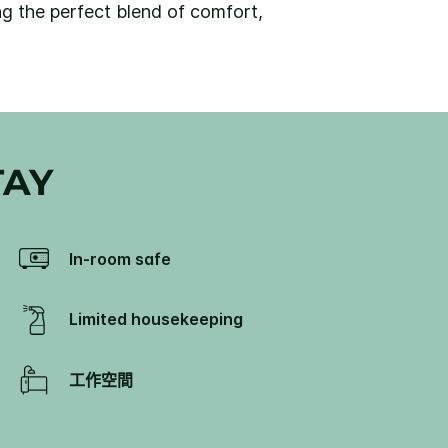
ing the perfect blend of comfort,
TAY
In-room safe
Limited housekeeping
工作空間