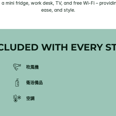
 a mini fridge, work desk, TV, and free Wi-Fi – provid
ease, and style.
CLUDED WITH EVERY S
吹風機
衛浴備品
空調