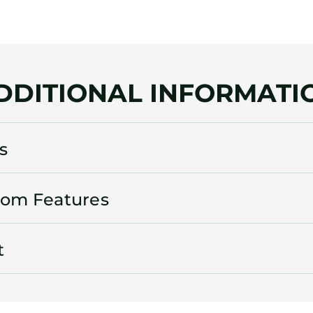
DDITIONAL INFORMATI
s
oom Features
t