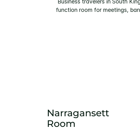
Business travelers in South Kin
function room for meetings, ban
Narragansett
Room