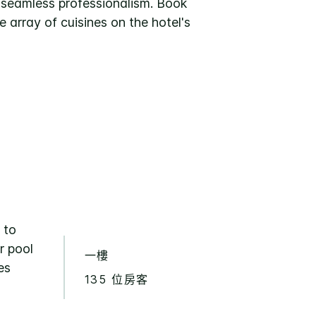
d seamless professionalism. Book
array of cuisines on the hotel's
 to
r pool
一樓
es
135 位房客