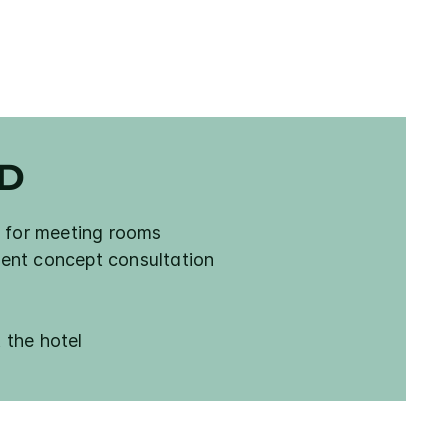
ED
e for meeting rooms
ent concept consultation
 the hotel