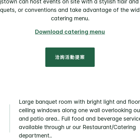
gstown can host events on site with a stylish flair an
quets, or conventions and take advantage of the wide 
catering menu.
Download catering menu
洽詢活動提案
Large banquet room with bright light and floor
ceiling windows along one wall overlooking ou
and patio area.. Full food and beverage servic
available through ur our Restaurant/Catering
department..