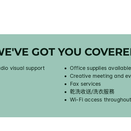
E'VE GOT YOU COVER
io visual support
Office supplies availabl
Creative meeting and ev
Fax services
乾洗收送/洗衣服務
Wi-Fi access throughout