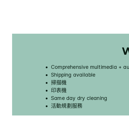
W
Comprehensive multimedia + aud
Shipping available
掃描機
印表機
Same day dry cleaning
活動規劃服務