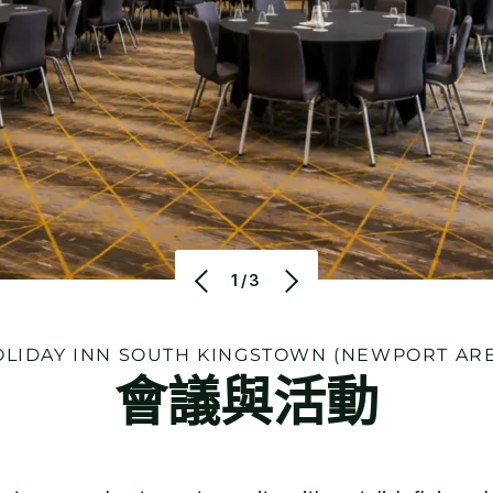
1/3
LIDAY INN
SOUTH KINGSTOWN (NEWPORT ARE
會議與活動