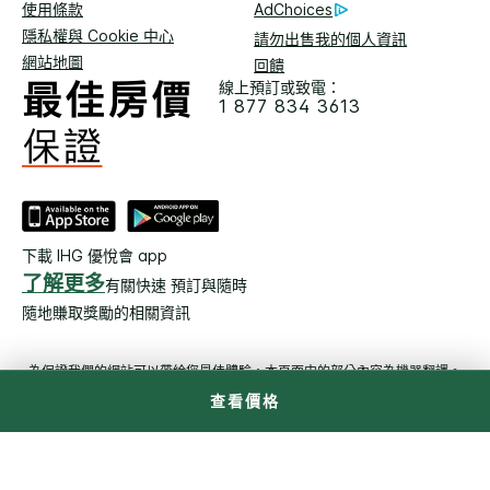
使用條款
AdChoices
隱私權與 Cookie 中心
請勿出售我的個人資訊
網站地圖
回饋
線上預訂或致電：
1 877 834 3613
下載 IHG 優悅會 app
了解更多
有關快速 預訂與隨時
隨地賺取獎勵的相關資訊
為保證我們的網站可以帶給您最佳體驗，本頁面中的部分內容為機器翻譯。
查看價格
© 2026 洲際飯店集團。保留所有權利。多數飯店為獨立產全及獨立
經營。