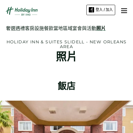
登入 / 加入
奢選遇禮
客房
設施
餐飲
當地區域
宴會與活動
照片
HOLIDAY INN & SUITES
SLIDELL - NEW ORLEANS
AREA
照片
飯店