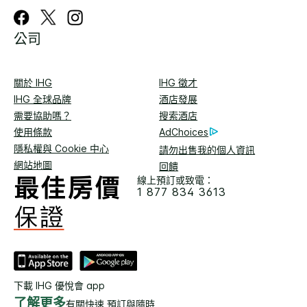
公司
關於 IHG
IHG 徵才
IHG 全球品牌
酒店發展
需要協助嗎？
搜索酒店
使用條款
AdChoices
隱私權與 Cookie 中心
請勿出售我的個人資訊
網站地圖
回饋
線上預訂或致電：
1 877 834 3613
下載 IHG 優悅會 app
了解更多
有關快速 預訂與隨時