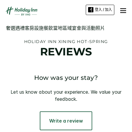
登入 / 加入
奢選遇禮
客房
設施
餐飲
當地區域
宴會與活動
照片
HOLIDAY INN
XINING HOT-SPRING
REVIEWS
How was your stay?
Let us know about your experience. We value your
feedback.
Write a review