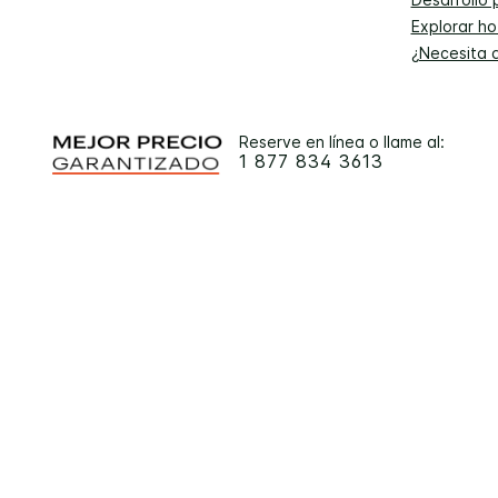
Explorar ho
¿Necesita 
Reserve en línea o llame al:
1 877 834 3613
A fin de garantizar la mej
© 2026 IHG. Todos los derechos rese