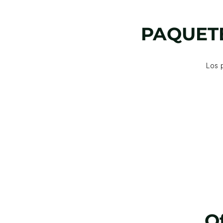
PAQUETE
Los 
O