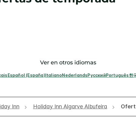
Ver en otros idiomas
çais
Español (España)
Italiano
Nederlands
Русский
Português
한
iday Inn
Holiday Inn Algarve Albufeira
Ofer