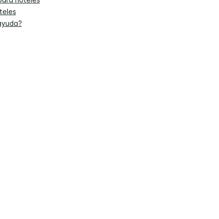
teles
ayuda?
or experiencia en nuestro sitio web, utilizamos traducción automática en al
rvados. La mayoría de los hoteles son administrados y op