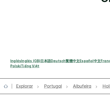
Inglés
Inglés (GB)
日本語
Deutsch
繁體中文
Español
中文
Fran
Polski
Tiếng Việt
Explorar
Portugal
Albufeira
Hol