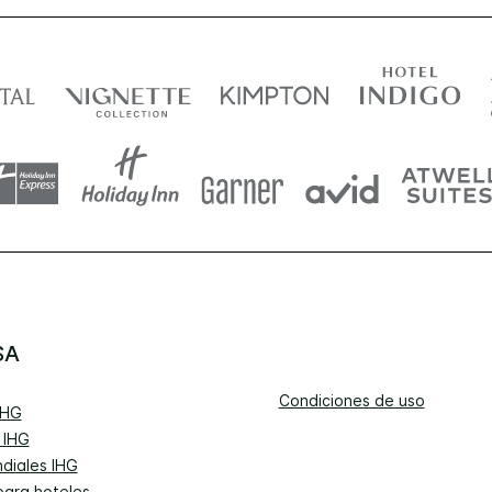
SA
Condiciones de uso
IHG
 IHG
diales IHG
para hoteles