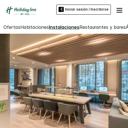
Iniciar sesión / Inscribirse
Ofertas
Habitaciones
Instalaciones
Restaurantes y bares
Á