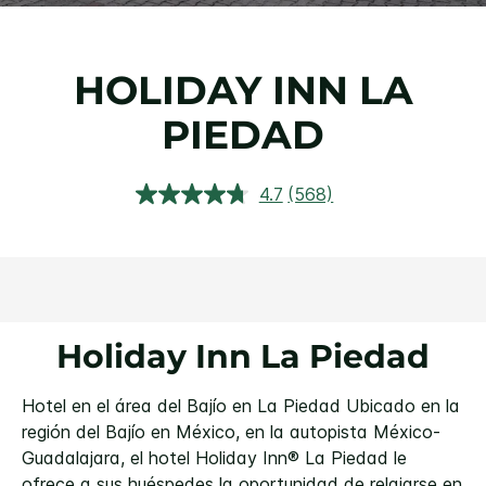
HOLIDAY INN
LA
PIEDAD
4.7
(568)
Lea
568
reseñas.
Enlace
en
la
misma
página.
Holiday Inn La Piedad
Hotel en el área del Bajío en La Piedad Ubicado en la
región del Bajío en México, en la autopista México-
Guadalajara, el hotel Holiday Inn® La Piedad le
ofrece a sus huéspedes la oportunidad de relajarse en