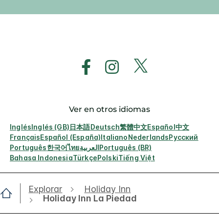
Ver en otros idiomas
Inglés
Inglés (GB)
日本語
Deutsch
繁體中文
Español
中文
Français
Español (España)
Italiano
Nederlands
Русский
Português
한국어
ไทย
العربية
Português (BR)
Bahasa Indonesia
Türkçe
Polski
Tiếng Việt
Explorar
Holiday Inn
Holiday Inn La Piedad