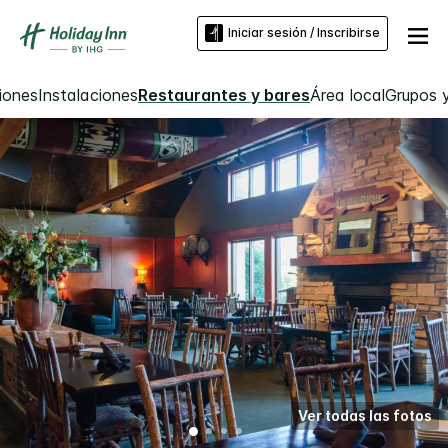
Iniciar sesión / Inscribirse
iones
Instalaciones
Restaurantes y bares
Área local
Grupos 
Ver todas las fotos