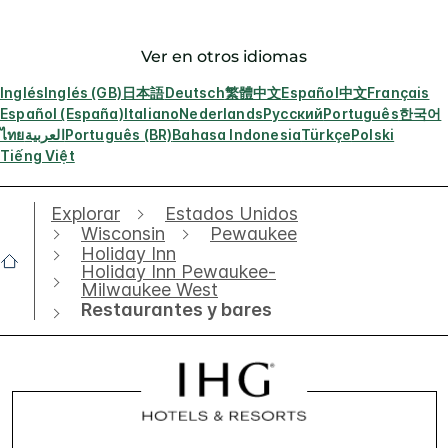
Ver en otros idiomas
Inglés
Inglés (GB)
日本語
Deutsch
繁體中文
Español
中文
Français
Español (España)
Italiano
Nederlands
Русский
Português
한국어
ไทย
العربية
Português (BR)
Bahasa Indonesia
Türkçe
Polski
Tiếng Việt
Explorar
Estados Unidos
Wisconsin
Pewaukee
Holiday Inn
Holiday Inn Pewaukee-
Milwaukee West
Restaurantes y bares