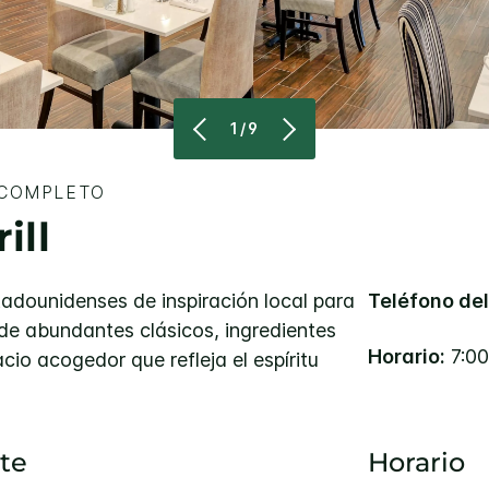
1/9
 COMPLETO
ill
estadounidenses de inspiración local para
Teléfono del
 de abundantes clásicos, ingredientes
Horario:
7:0
io acogedor que refleja el espíritu
nte
Horario