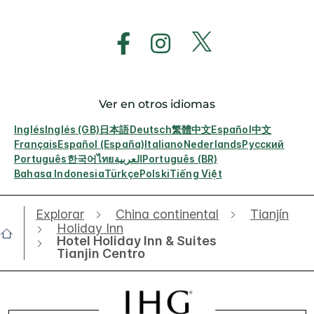
Ver en otros idiomas
Inglés
Inglés (GB)
日本語
Deutsch
繁體中文
Español
中文
Français
Español (España)
Italiano
Nederlands
Русский
Português
한국어
ไทย
العربية
Português (BR)
Bahasa Indonesia
Türkçe
Polski
Tiếng Việt
Explorar
China continental
Tianjín
Holiday Inn
Hotel Holiday Inn & Suites
Tianjin Centro