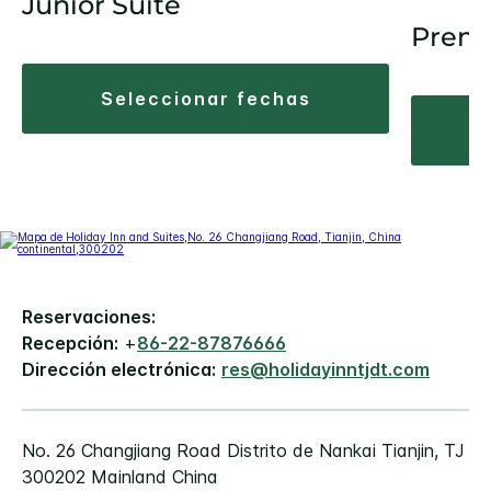
Junior Suite
Premi
seleccionar fechas
Reservaciones:
Recepción:
+
86-22-87876666
Dirección electrónica:
res@holidayinntjdt.com
No. 26 Changjiang Road
Distrito de Nankai
Tianjin
,
TJ
300202
Mainland China