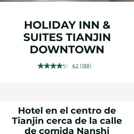
HOLIDAY INN &
SUITES
TIANJIN
DOWNTOWN
4.2
(188)
Lea
188
reseñas.
Enlace
en
la
misma
página.
Hotel en el centro de
Tianjin cerca de la calle
de comida Nanshi