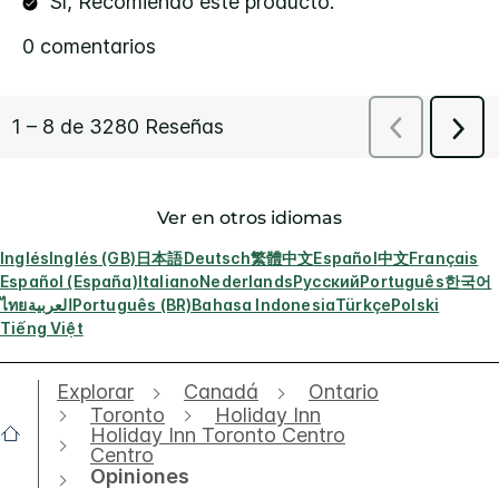
Ver en otros idiomas
Inglés
Inglés (GB)
日本語
Deutsch
繁體中文
Español
中文
Français
Español (España)
Italiano
Nederlands
Русский
Português
한국어
ไทย
العربية
Português (BR)
Bahasa Indonesia
Türkçe
Polski
Tiếng Việt
Explorar
Canadá
Ontario
Toronto
Holiday Inn
Holiday Inn Toronto Centro
Centro
Opiniones