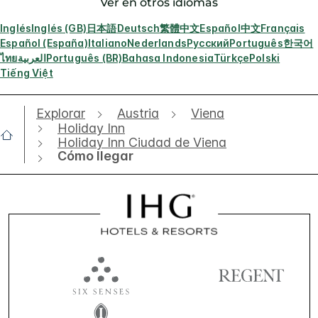
Ver en otros idiomas
Inglés
Inglés (GB)
日本語
Deutsch
繁體中文
Español
中文
Français
Español (España)
Italiano
Nederlands
Русский
Português
한국어
ไทย
العربية
Português (BR)
Bahasa Indonesia
Türkçe
Polski
Tiếng Việt
Explorar
Austria
Viena
Holiday Inn
Holiday Inn Ciudad de Viena
Cómo llegar