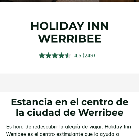
HOLIDAY INN
WERRIBEE
4.5
(249)
Lea
249
reseñas.
Enlace
en
la
misma
página.
Estancia en el centro de
la ciudad de Werribee
Es hora de redescubrir la alegría de viajar: Holiday Inn
Werribee es el centro estimulante que lo ayuda a