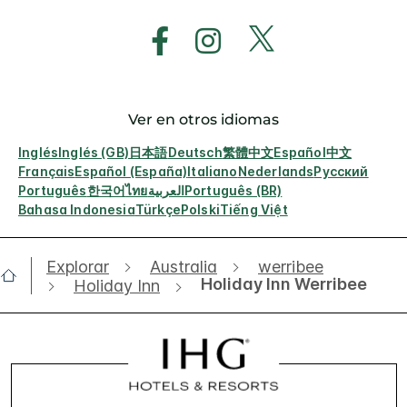
Ver en otros idiomas
Inglés
Inglés (GB)
日本語
Deutsch
繁體中文
Español
中文
Français
Español (España)
Italiano
Nederlands
Русский
Português
한국어
ไทย
العربية
Português (BR)
Bahasa Indonesia
Türkçe
Polski
Tiếng Việt
Explorar
Australia
werribee
Holiday Inn Werribee
Holiday Inn