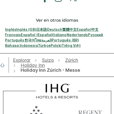
Ver en otros idiomas
Inglés
Inglés (GB)
日本語
Deutsch
繁體中文
Español
中文
Français
Español (España)
Italiano
Nederlands
Русский
Português
한국어
ไทย
العربية
Português (BR)
Bahasa Indonesia
Türkçe
Polski
Tiếng Việt
Explorar
Suiza
Zúrich
Holiday Inn
Holiday Inn Zúrich - Messe