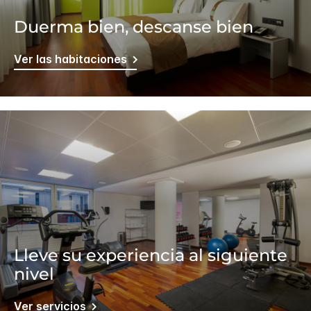
Duerma bien, descanse bien
Ver las habitaciones
Lleve su experiencia al siguiente
nivel
Ver servicios