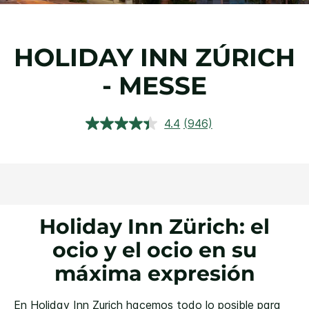
HOLIDAY INN
ZÚRICH
- MESSE
4.4
(946)
Lea
946
reseñas.
Enlace
en
la
misma
página.
Holiday Inn Zürich: el
ocio y el ocio en su
máxima expresión
En Holiday Inn Zurich hacemos todo lo posible para