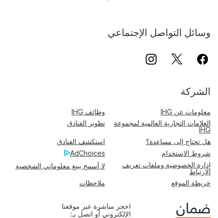
وسائل التواصل الإجتماعي
الشركة
معلومات عن IHG
وظائف IHG
العلامات التجارية العالمية لمجموعة
تطوير الفنادق
IHG
هل تحتاج إلى مساعدة؟
استكشف الفنادق
شروط الاستخدام
AdChoices
إدارة الخصوصية وملفات تعريف
لا أسمح ببيع معلوماتي الشخصية
الارتباط
خريطة الموقع
ملاحظات
احجز مباشرة عبر موقعنا
الإلكتروني أو اتصل بـ: