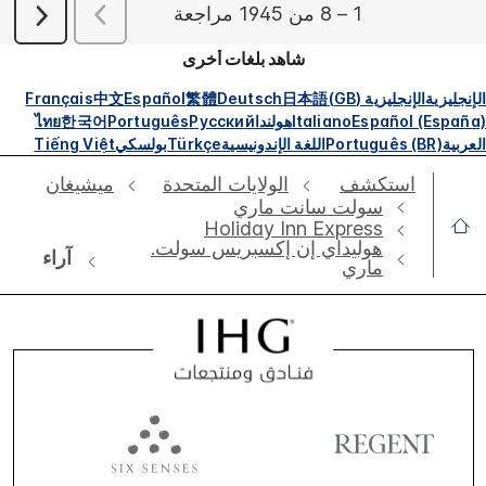
شاهد بلغات أخرى
الإنجليزية
الإنجليزية (GB)
日本語
Deutsch
繁體
Español
中文
Français
Español (España)
Italiano
هولندا
Русский
Português
한국어
ไทย
العربية
Português (BR)
اللغة الإندونيسية
Türkçe
بولسكي
Tiếng Việt
استكشف
الولايات المتحدة
ميشيغان
سولت سانت ماري
Holiday Inn Express
هوليداي إن إكسبريس سولت.
آراء
ماري