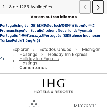
Ver em outros idiomas
Português
Inglês (GB)
日本語
Deutsch
繁體中文
Español
中文
Français
Español (España)
Italiano
Nederlands
Русский
Português
한국어
ไทย
العربية
Português (BR)
Bahasa Indonesia
Türkçe
Polski
Tiếng Việt
Explorar
Estados Unidos
Michigan
Hastings
Holiday Inn Express
Holiday Inn Express
Hastings
Comentários