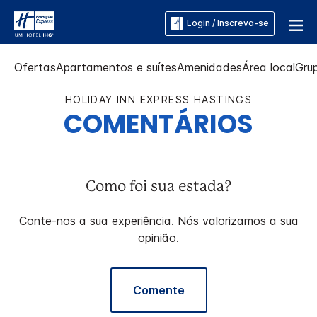
Login / Inscreva-se
Ofertas
Apartamentos e suítes
Amenidades
Área local
Gru
HOLIDAY INN EXPRESS
HASTINGS
COMENTÁRIOS
Como foi sua estada?
Conte-nos a sua experiência. Nós valorizamos a sua
opinião.
Comente