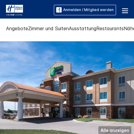
Anmelden / Mitglied werden
Angebote
Zimmer und Suiten
Ausstattung
Restaurants
Näh
Alle anzeigen