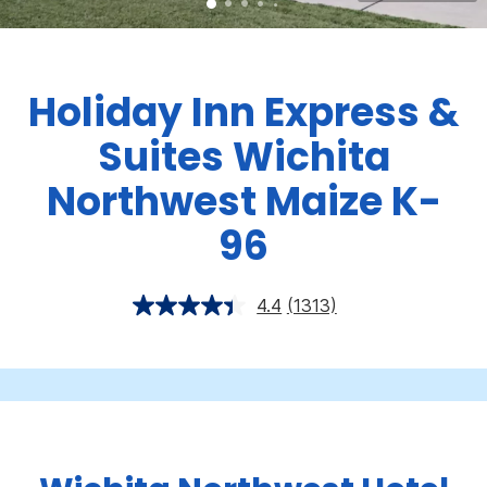
Holiday Inn Express &
Suites
Wichita
Northwest Maize K-
96
4.4
(1313)