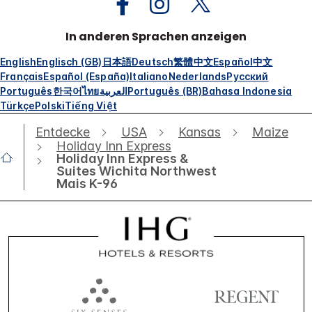
In anderen Sprachen anzeigen
English
Englisch (GB)
日本語
Deutsch
繁體中文
Español
中文
Français
Español (España)
Italiano
Nederlands
Русский
Português
한국어
ไทย
العربية
Português (BR)
Bahasa Indonesia
Türkçe
Polski
Tiếng Việt
Entdecke
USA
Kansas
Maize
Holiday Inn Express
Holiday Inn Express &
Suites Wichita Northwest
Mais K-96