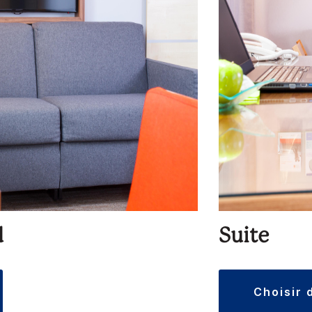
d
Suite
choisir