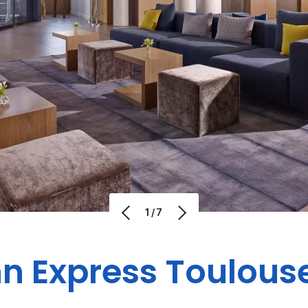
1/7
nn Express
Toulous