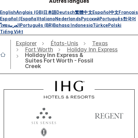
Autres langues
English
Anglais (GB)
日本語
Deutsch
繁體中文
Español
中文
Français
Español (España)
Italiano
Nederlands
Русский
Português
한국어
ไทย
العربية
Português (BR)
Bahasa Indonesia
Türkçe
Polski
Tiếng Việt
Explorer
États-Unis
Texas
Fort Worth
Holiday Inn Express
Holiday Inn Express &
Suites Fort Worth - Fossil
Creek