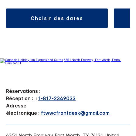
choisir des dates
Réservations :
Réception :
+
1-817-2349033
Adresse
électronique :
ftwwcfrontdesk@gmail.com
6351 North Freeway
Fort Worth
,
TX
76131
United