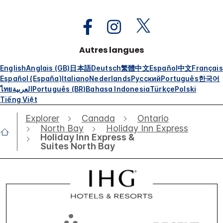
Autres langues
English
Anglais (GB)
日本語
Deutsch
繁體中文
Español
中文
Français
Español (España)
Italiano
Nederlands
Русский
Português
한국어
ไทย
العربية
Português (BR)
Bahasa Indonesia
Türkçe
Polski
Tiếng Việt
Explorer
Canada
Ontario
North Bay
Holiday Inn Express
Holiday Inn Express &
Suites North Bay