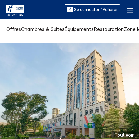
Se connecter / Adhérer
Offres
Chambres & Suites
Équipements
Restauration
Zone l
Tout voir