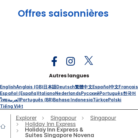
Offres saisonnières
Autres langues
English
Anglais (GB)
日本語
Deutsch
繁體中文
Español
中文
Français
Español (España)
Italiano
Nederlands
Русский
Português
한국어
ไทย
العربية
Português (BR)
Bahasa Indonesia
Türkçe
Polski
Tiếng Việt
Explorer
Singapour
Singapour
Holiday Inn Express
Holiday Inn Express &
Suites Singapore Novena