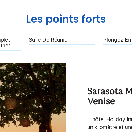
Les points forts
plet
Salle De Réunion
Plongez En 
uner
Sarasota M
Venise
L' hôtel Holiday I
un kilomètre et un