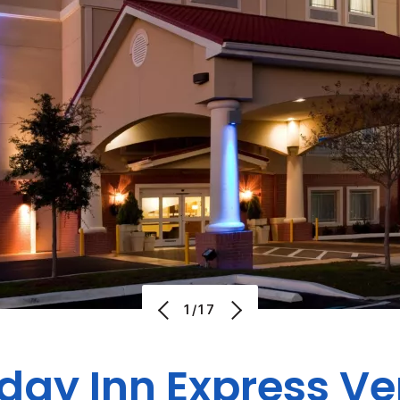
1/17
iday Inn Express
Ve