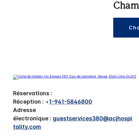
Chamb
ch
Réservations :
Réception :
+
1-941-5846800
Adresse
électronique :
guestservices380@acjhospi
tality.com