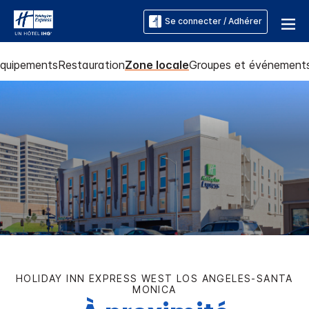
Se connecter / Adhérer
quipements
Restauration
Zone locale
Groupes et événement
HOLIDAY INN EXPRESS
WEST LOS ANGELES-SANTA
MONICA