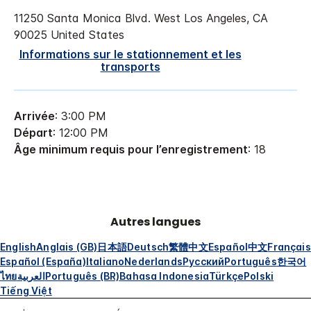
11250 Santa Monica Blvd.
West Los Angeles
,
CA
90025
United States
Informations sur le stationnement et les
transports
Arrivée
: 3:00 PM
Départ
: 12:00 PM
Âge minimum requis pour l’enregistrement
: 18
Autres langues
English
Anglais (GB)
日本語
Deutsch
繁體中文
Español
中文
Français
Español (España)
Italiano
Nederlands
Русский
Português
한국어
ไทย
العربية
Português (BR)
Bahasa Indonesia
Türkçe
Polski
Tiếng Việt