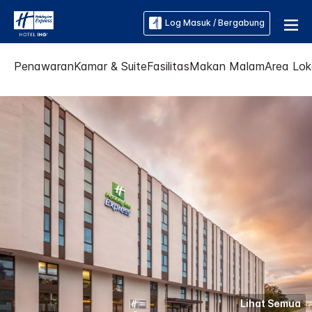
Log Masuk / Bergabung
Penawaran
Kamar & Suite
Fasilitas
Makan Malam
Area Lok
Lihat Semua