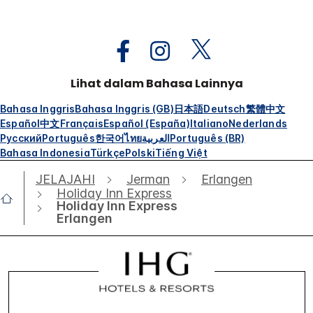
Lihat dalam Bahasa Lainnya
Bahasa Inggris
Bahasa Inggris (GB)
日本語
Deutsch
繁體中文
Español
中文
Français
Español (España)
Italiano
Nederlands
Русский
Português
한국어
ไทย
العربية
Português (BR)
Bahasa Indonesia
Türkçe
Polski
Tiếng Việt
JELAJAHI
Jerman
Erlangen
Holiday Inn Express
Holiday Inn Express
Erlangen