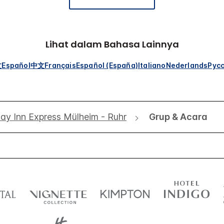
Lihat dalam Bahasa Lainnya
文
Español
中文
Français
Español (España)
Italiano
Nederlands
Рус
day Inn Express Mülheim - Ruhr
Grup & Acara