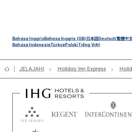
Bahasa Inggris
Bahasa Inggris (GB)
日本語
Deutsch
繁體中
Bahasa Indonesia
Türkçe
Polski
Tiếng Việt
JELAJAHI
Holiday Inn Express
Holi