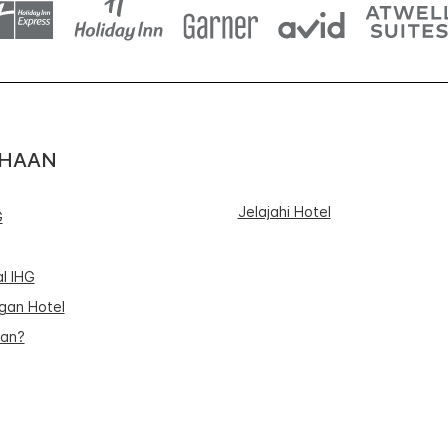
AHAAN
Jelajahi Hotel
G
l IHG
an Hotel
uan?