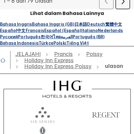
Lihat dalam Bahasa Lainnya
Bahasa Inggris
Bahasa Inggris (GB)
日本語
Deutsch
繁體中文
Español
中文
Français
Español (España)
Italiano
Nederlands
Русский
Português
한국어
ไทย
العربية
Português (BR)
Bahasa Indonesia
Türkçe
Polski
Tiếng Việt
JELAJAHI
Prancis
Poissy
Holiday Inn Express
ulasan
Holiday Inn Express Poissy