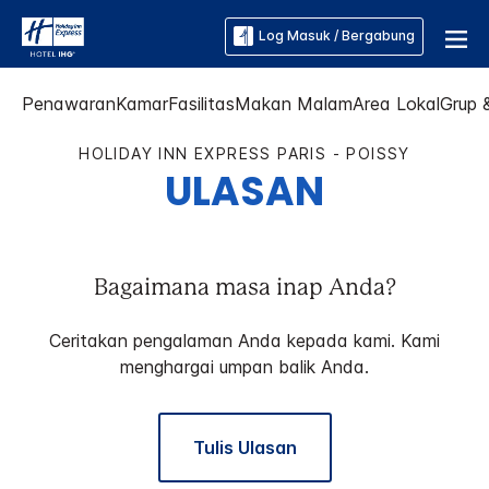
Log Masuk / Bergabung
Penawaran
Kamar
Fasilitas
Makan Malam
Area Lokal
Grup 
HOLIDAY INN EXPRESS
PARIS - POISSY
ULASAN
Bagaimana masa inap Anda?
Ceritakan pengalaman Anda kepada kami. Kami
menghargai umpan balik Anda.
Tulis Ulasan