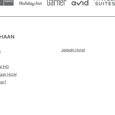
AHAAN
Jelajahi Hotel
G
l IHG
an Hotel
uan?