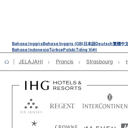
Bahasa Inggris
Bahasa Inggris (GB)
日本語
Deutsch
繁體中
Bahasa Indonesia
Türkçe
Polski
Tiếng Việt
JELAJAHI
Prancis
Strasbourg