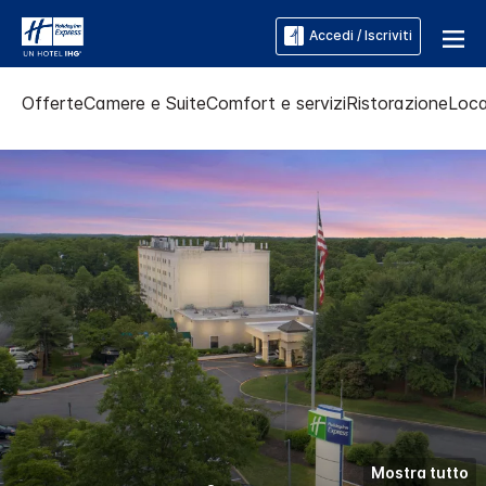
Accedi / Iscriviti
Offerte
Camere e Suite
Comfort e servizi
Ristorazione
Loca
Mostra tutto