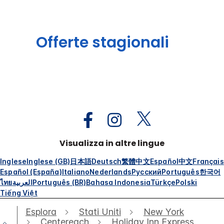
Offerte stagionali
Visualizza in altre lingue
Inglese
Inglese (GB)
日本語
Deutsch
繁體中文
Español
中文
Français
Español (España)
Italiano
Nederlands
Русский
Português
한국어
ไทย
العربية
Português (BR)
Bahasa Indonesia
Türkçe
Polski
Tiếng Việt
Esplora
Stati Uniti
New York
Centereach
Holiday Inn Express