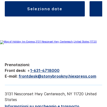
seleziona date
Prenotazioni:
Front desk:
+
1-631-4718000
E-mail:
frontdesk@stonybrookny.hiexpress.com
3131 Nesconset Hwy
Centereach
,
NY
11720
United
States
Informazioni su parcheggio e trasporto