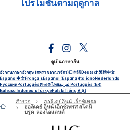
โปรโมชั่นตามฤดูกาล
ดูเป็นภาษาอื่น
อังกฤษ
ภาษาอังกฤษ (สหราชอาณาจักร)
日本語
Deutsch
繁體中文
Español
中文
Français
Español (España)
Italiano
Nederlands
Русский
Português
한국어
ไทย
العربية
Português (BR)
Bahasa Indonesia
Türkçe
Polski
Tiếng Việt
สำรวจ
ฮอลิเดย์อินน์ เอ็กซ์เพรส
ฮอลิเดย์ อินน์ เอ็กซ์เพรส สโตนี
บรูค-ลองไอแลนด์