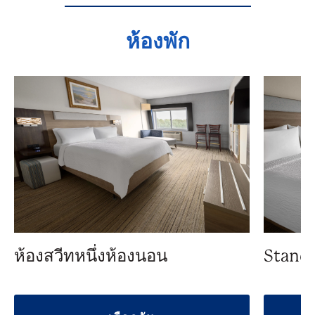
ห้องพัก
ห้องสวีทหนึ่งห้องนอน
Standa