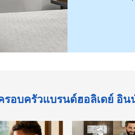
ครอบครัวแบรนด์ฮอลิเดย์ อินน