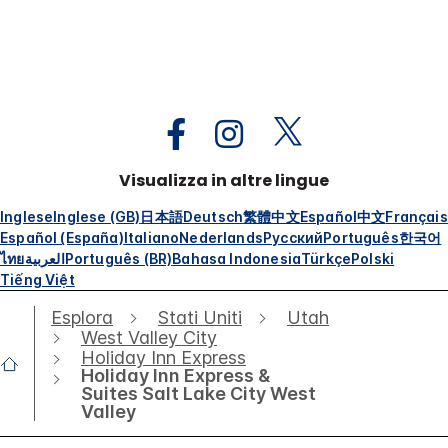
Visualizza in altre lingue
Inglese
Inglese (GB)
日本語
Deutsch
繁體中文
Español
中文
Français
Español (España)
Italiano
Nederlands
Русский
Português
한국어
ไทย
العربية
Português (BR)
Bahasa Indonesia
Türkçe
Polski
Tiếng Việt
Esplora
Stati Uniti
Utah
West Valley City
Holiday Inn Express
Holiday Inn Express &
Suites Salt Lake City West
Valley