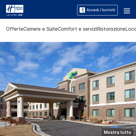
Accedi / Iscriviti
Offerte
Camere e Suite
Comfort e servizi
Ristorazione
Loca
Mostra tutto