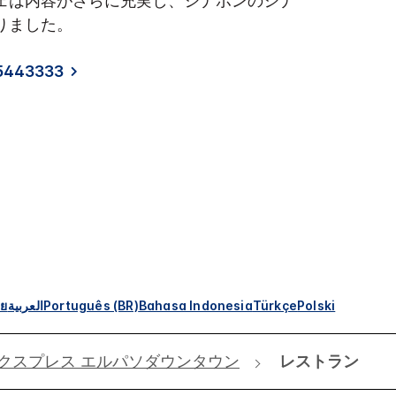
ェは内容がさらに充実し、シナボンのシナ
りました。
5443333
ทย
العربية
Português (BR)
Bahasa Indonesia
Türkçe
Polski
クスプレス エルパソダウンタウン
レストラン