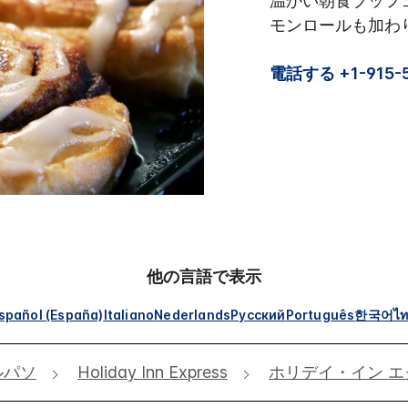
温かい朝食ブッフ
モンロールも加わ
電話する +1-915-
他の言語で表示
spañol (España)
Italiano
Nederlands
Русский
Português
한국어
ไ
ルパソ
Holiday Inn Express
ホリデイ・イン エ