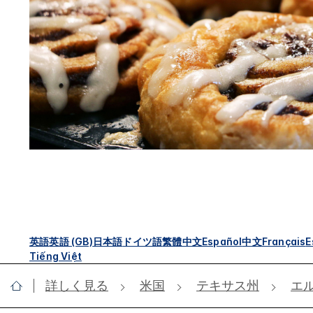
英語
英語 (GB)
日本語
ドイツ語
繁體中文
Español
中文
Français
E
Tiếng Việt
詳しく見る
米国
テキサス州
エ