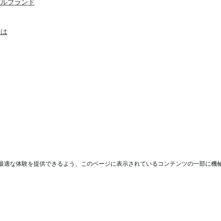
バルブランド
せは
最適な体験を提供できるよう、このページに表示されているコンテンツの一部に機
ights reserved.（無断複写・転載を禁じます）ほとんどのホテ