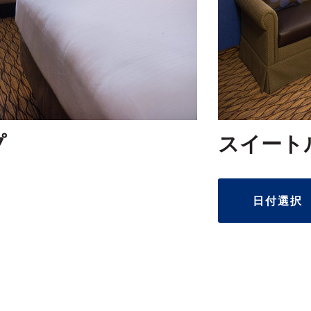
プ
スイート
日付選択