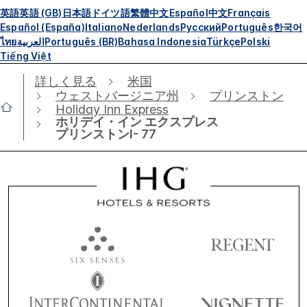
英語
英語 (GB)
日本語
ドイツ語
繁體中文
Español
中文
Français
Español (España)
Italiano
Nederlands
Русский
Português
한국어
ไทย
العربية
Português (BR)
Bahasa Indonesia
Türkçe
Polski
Tiếng Việt
詳しく見る
米国
ウェストバージニア州
プリンストン
Holiday Inn Express
ホリデイ・イン エクスプレス
プリンストンI- 77