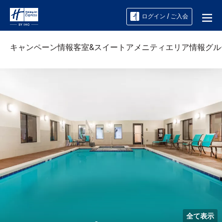
ログイン / ご入会
キャンペーン情報
客室&スイート
アメニティ
エリア情報
グル
全て表示