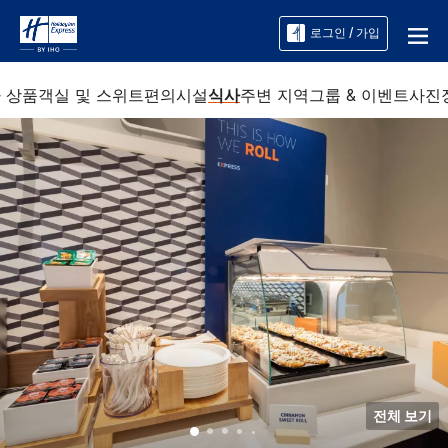
로그인 / 가입
 상품
객실 및 스위트
편의시설
식사
주변 지역
그룹 & 이벤트
사진
전체 보기