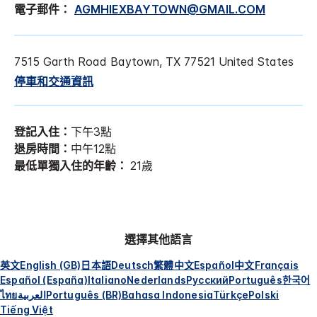
電子郵件：
AGMHIEXBAYTOWN@GMAIL.COM
7515 Garth Road
Baytown
,
TX
77521
United States
停車和交通資訊
登記入住：
下午3點
退房時間：
中午12點
最低單獨入住的年齡：
21歲
選擇其他語言
英文
English (GB)
日本語
Deutsch
繁體中文
Español
中文
Français
Español (España)
Italiano
Nederlands
Русский
Português
한국어
ไทย
العربية
Português (BR)
Bahasa Indonesia
Türkçe
Polski
Tiếng Việt