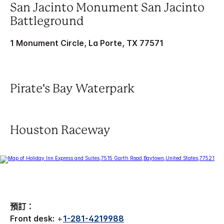
San Jacinto Monument San Jacinto
Battleground
1 Monument Circle, La Porte, TX 77571
Pirate's Bay Waterpark
Houston Raceway
預訂：
Front desk:
+
1-281-4219988