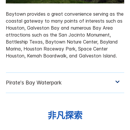
Baytown provides a great convenience serving as the
coastal gateway to many points of interests such as
Houston, Galveston Bay and numerous Bay Area
attractions such as the San Jacinto Monument,
Battleship Texas, Baytown Nature Center, Bayland
Marina, Houston Raceway Park, Space Center
Houston, Kemah Boardwalk, and Galveston Island.
非凡探索