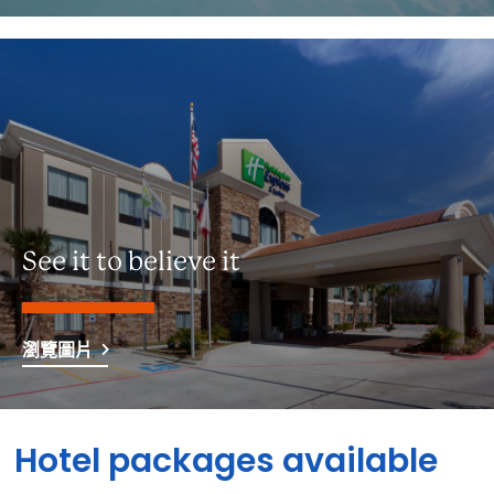
See it to believe it
瀏覽圖片
Hotel packages available