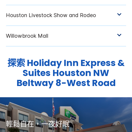
探索
Holiday Inn Express &
Suites
Houston NW
Beltway 8-West Road
輕鬆自在，一夜好眠