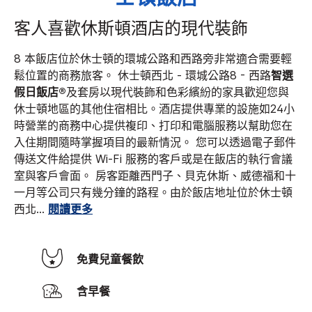
客人喜歡休斯頓酒店的現代裝飾
8 本飯店位於休士頓的環城公路和西路旁非常適合需要輕
鬆位置的商務旅客。 休士頓西北 - 環城公路8 - 西路
智選
假日飯店®
及套房以現代裝飾和色彩繽紛的家具歡迎您與
休士頓地區的其他住宿相比。
酒店提供專業的設施如24小
時營業的商務中心提供複印、打印和電腦服務以幫助您在
入住期間隨時掌握項目的最新情況。 您可以透過電子郵件
傳送文件給提供 Wi-Fi 服務的客戶或是在飯店的執行會議
室與客戶會面。 房客距離西門子、貝克休斯、威德福和十
一月等公司只有幾分鐘的路程。
由於飯店地址位於休士頓
西北
...
閱讀更多
免費兒童餐飲
含早餐