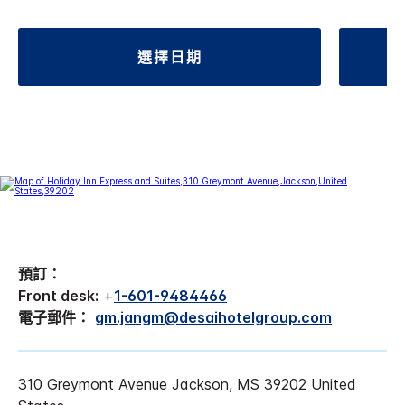
選擇日期
預訂：
Front desk:
+
1-601-9484466
電子郵件：
gm.jangm@desaihotelgroup.com
310 Greymont Avenue
Jackson
,
MS
39202
United