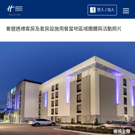
登入 / 加入
奢選遇禮
客房及套房
設施
用餐
當地區域
團體與活動
照片
檢視全部