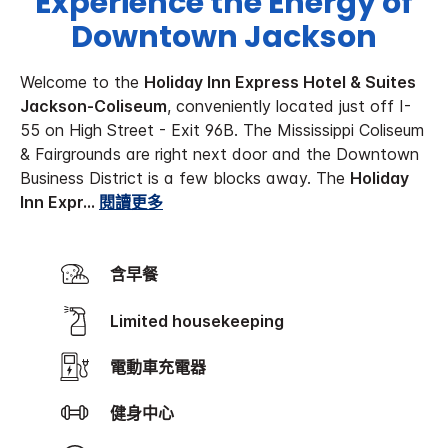
Experience the Energy of
Downtown Jackson
Welcome to the
Holiday Inn Express Hotel & Suites
Jackson-Coliseum
, conveniently located just off I-
55 on High Street - Exit 96B. The Mississippi Coliseum
& Fairgrounds are right next door and the Downtown
Business District is a few blocks away. The
Holiday
Inn Expr
...
閱讀更多
含早餐
Limited housekeeping
電動車充電器
健身中心