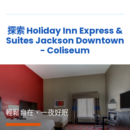
探索
Holiday Inn Express &
Suites
Jackson Downtown
- Coliseum
輕鬆自在，一夜好眠